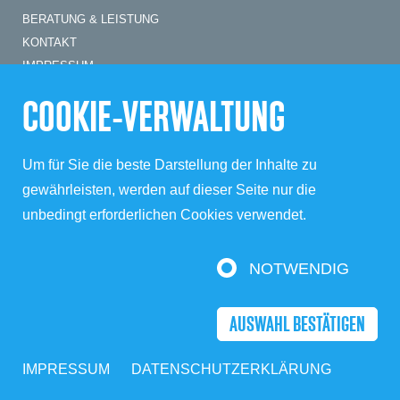
BERATUNG & LEISTUNG
KONTAKT
IMPRESSUM
DATENSCHUTZERKLÄRUNG
COOKIE-VERWALTUNG
Marcus Gobs
Dipl.-Kommunikationswirt
Um für Sie die beste Darstellung der Inhalte zu
Winsstraße 54
gewährleisten, werden auf dieser Seite nur die
10405 Berlin
unbedingt erforderlichen Cookies verwendet.
Mobil: +49 (0)173 2805865
E-Mail:
gobs@mgobs.de
NOTWENDIG
Internet:
www.mgobs.de
AUSWAHL BESTÄTIGEN
IMPRESSUM
DATENSCHUTZERKLÄRUNG
All rights reserved © 2026 | m.gobs kommunikation